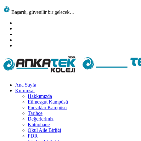
Başarılı, güvenilir bir gelecek…
Ana Sayfa
Kurumsal
Hakkımızda
Etimesgut Kampüsü
Pursaklar Kampüsü
Tarihçe
Değerlerimiz
Kütüphane
Okul Aile Birliği
PDR