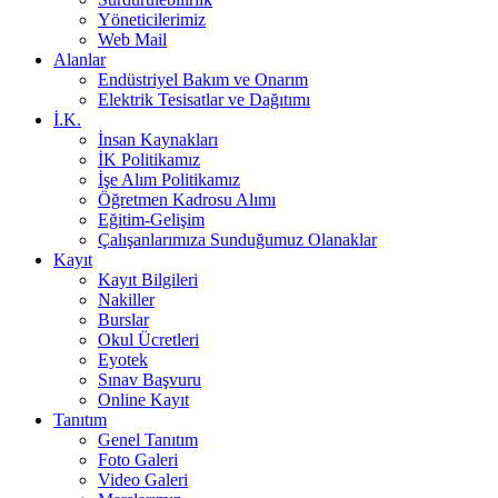
Yöneticilerimiz
Web Mail
Alanlar
Endüstriyel Bakım ve Onarım
Elektrik Tesisatlar ve Dağıtımı
İ.K.
İnsan Kaynakları
İK Politikamız
İşe Alım Politikamız
Öğretmen Kadrosu Alımı
Eğitim-Gelişim
Çalışanlarımıza Sunduğumuz Olanaklar
Kayıt
Kayıt Bilgileri
Nakiller
Burslar
Okul Ücretleri
Eyotek
Sınav Başvuru
Online Kayıt
Tanıtım
Genel Tanıtım
Foto Galeri
Video Galeri