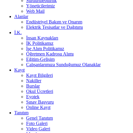
Sürdürülebilirlik
Yöneticilerimiz
Web Mail
Alanlar
Endüstriyel Bakım ve Onarım
Elektrik Tesisatlar ve Dağıtımı
İ.K.
İnsan Kaynakları
İK Politikamız
İşe Alım Politikamız
Öğretmen Kadrosu Alımı
Eğitim-Gelişim
Çalışanlarımıza Sunduğumuz Olanaklar
Kayıt
Kayıt Bilgileri
Nakiller
Burslar
Okul Ücretleri
Eyotek
Sınav Başvuru
Online Kayıt
Tanıtım
Genel Tanıtım
Foto Galeri
Video Galeri