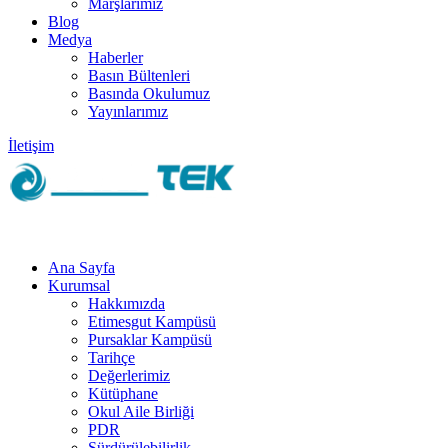
Marşlarımız
Blog
Medya
Haberler
Basın Bültenleri
Basında Okulumuz
Yayınlarımız
İletişim
Ana Sayfa
Kurumsal
Hakkımızda
Etimesgut Kampüsü
Pursaklar Kampüsü
Tarihçe
Değerlerimiz
Kütüphane
Okul Aile Birliği
PDR
Sürdürülebilirlik