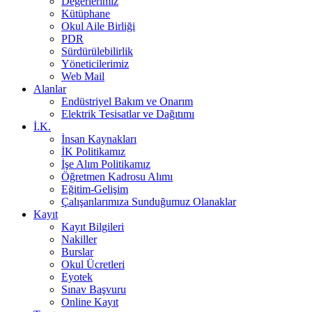
Değerlerimiz
Kütüphane
Okul Aile Birliği
PDR
Sürdürülebilirlik
Yöneticilerimiz
Web Mail
Alanlar
Endüstriyel Bakım ve Onarım
Elektrik Tesisatlar ve Dağıtımı
İ.K.
İnsan Kaynakları
İK Politikamız
İşe Alım Politikamız
Öğretmen Kadrosu Alımı
Eğitim-Gelişim
Çalışanlarımıza Sunduğumuz Olanaklar
Kayıt
Kayıt Bilgileri
Nakiller
Burslar
Okul Ücretleri
Eyotek
Sınav Başvuru
Online Kayıt