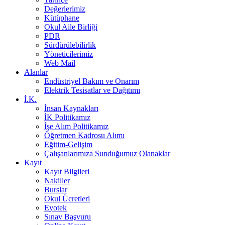
Değerlerimiz
Kütüphane
Okul Aile Birliği
PDR
Sürdürülebilirlik
Yöneticilerimiz
Web Mail
Alanlar
Endüstriyel Bakım ve Onarım
Elektrik Tesisatlar ve Dağıtımı
İ.K.
İnsan Kaynakları
İK Politikamız
İşe Alım Politikamız
Öğretmen Kadrosu Alımı
Eğitim-Gelişim
Çalışanlarımıza Sunduğumuz Olanaklar
Kayıt
Kayıt Bilgileri
Nakiller
Burslar
Okul Ücretleri
Eyotek
Sınav Başvuru