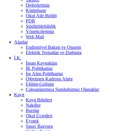
Değerlerimiz
Kütüphane
Okul Aile Birliği
PDR
Sürdürülebilirlik
Yöneticilerimiz
Web Mail
Alanlar
Endüstriyel Bakım ve Onarım
Elektrik Tesisatlar ve Dağıtımı
İ.K.
İnsan Kaynakları
İK Politikamız
İşe Alım Politikamız
Öğretmen Kadrosu Alımı
Eğitim-Gelişim
Çalışanlarımıza Sunduğumuz Olanaklar
Kayıt
Kayıt Bilgileri
Nakiller
Burslar
Okul Ücretleri
Eyotek
Sınav Başvuru