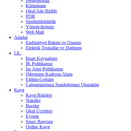
Değerlerimiz
Kütüphane
Okul Aile Birliği
PDR
Sürdürülebilirlik
Yöneticilerimiz
Web Mail
Alanlar
Endüstriyel Bakım ve Onarım
Elektrik Tesisatlar ve Dağıtımı
İ.K.
İnsan Kaynakları
İK Politikamız
İşe Alım Politikamız
Öğretmen Kadrosu Alımı
Eğitim-Gelişim
Çalışanlarımıza Sunduğumuz Olanaklar
Kayıt
Kayıt Bilgileri
Nakiller
Burslar
Okul Ücretleri
Eyotek
Sınav Başvuru
Online Kayıt