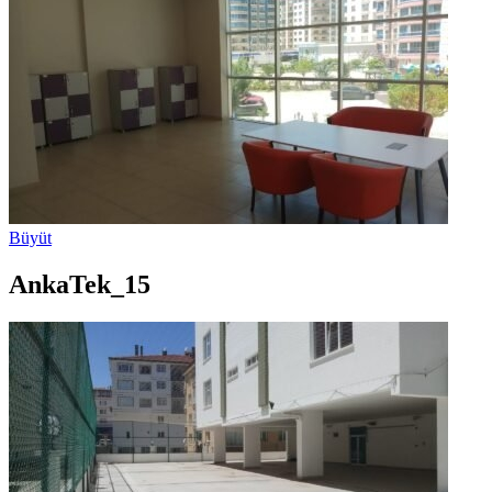
Büyüt
AnkaTek_15