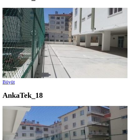
Büyüt
AnkaTek_18