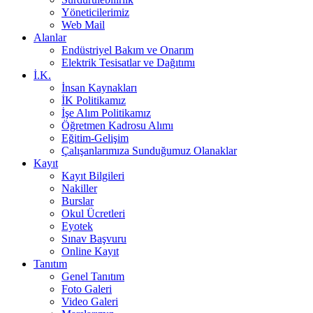
Yöneticilerimiz
Web Mail
Alanlar
Endüstriyel Bakım ve Onarım
Elektrik Tesisatlar ve Dağıtımı
İ.K.
İnsan Kaynakları
İK Politikamız
İşe Alım Politikamız
Öğretmen Kadrosu Alımı
Eğitim-Gelişim
Çalışanlarımıza Sunduğumuz Olanaklar
Kayıt
Kayıt Bilgileri
Nakiller
Burslar
Okul Ücretleri
Eyotek
Sınav Başvuru
Online Kayıt
Tanıtım
Genel Tanıtım
Foto Galeri
Video Galeri