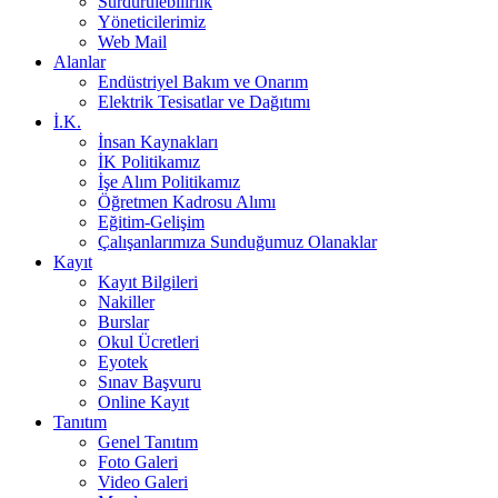
Sürdürülebilirlik
Yöneticilerimiz
Web Mail
Alanlar
Endüstriyel Bakım ve Onarım
Elektrik Tesisatlar ve Dağıtımı
İ.K.
İnsan Kaynakları
İK Politikamız
İşe Alım Politikamız
Öğretmen Kadrosu Alımı
Eğitim-Gelişim
Çalışanlarımıza Sunduğumuz Olanaklar
Kayıt
Kayıt Bilgileri
Nakiller
Burslar
Okul Ücretleri
Eyotek
Sınav Başvuru
Online Kayıt
Tanıtım
Genel Tanıtım
Foto Galeri
Video Galeri