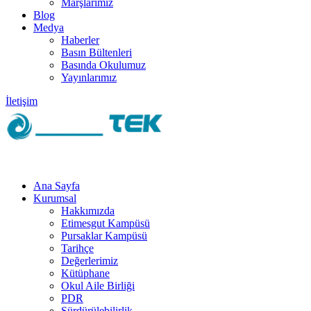
Marşlarımız
Blog
Medya
Haberler
Basın Bültenleri
Basında Okulumuz
Yayınlarımız
İletişim
Ana Sayfa
Kurumsal
Hakkımızda
Etimesgut Kampüsü
Pursaklar Kampüsü
Tarihçe
Değerlerimiz
Kütüphane
Okul Aile Birliği
PDR
Sürdürülebilirlik