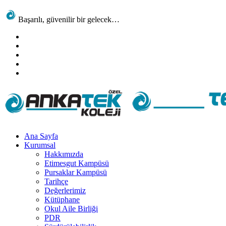
Başarılı, güvenilir bir gelecek…
Ana Sayfa
Kurumsal
Hakkımızda
Etimesgut Kampüsü
Pursaklar Kampüsü
Tarihçe
Değerlerimiz
Kütüphane
Okul Aile Birliği
PDR