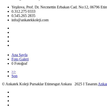
Yeşilova, Prof. Dr. Necmettin Erbakan Cad. No:12, 06796 Eti
0.312.275 0333
0.545.265 2835
info@ankatekkoleji.com
Ana Sayfa
Foto Galeri
0 Fotoğraf
>>
Son
© Ankatek Koleji Pursaklar Etimesgut Ankara 2025 I Tasarım
Ankar